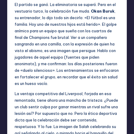
El partido se ganó. La eliminatoria se superó. Pero en el
vestuario turco, la celebración fue muda.
Okan Buruk
,
su entrenador, lo dijo todo sin decirlo: «El fútbol es una
familia. Hoy uno de nuestros hijos está herido». El golpe
anímico para un equipo que sueña con los cuartos de
final de Champions fue brutal. Ver a un compañero
sangrando en una camilla, con la expresión de quien ha
visto el abismo, es una imagen que persigue. Hablo con
jugadores de aquel equipo (fuentes que piden
anonimato), y me confirman: los días posteriores fueron
de «duelo silencioso». Los entrenamientos se enfocaron
en fortalecer el grupo, en recordar que el éxito sin salud
es un hueso vacío.
La ventaja competitiva del Liverpool, forjada en esa
remontada, tiene ahora una mancha de tristeza. ¿Puede
un club sentir culpa por ganar mientras un rival sufre una
lesión así? Por supuesto que no. Pero la ética deportiva
dicta que la celebración debe ser contenida,
respetuosa. Y lo fue. La imagen de Salah celebrando su
gol señalando al cielo, o mirando hacia el banquillo del