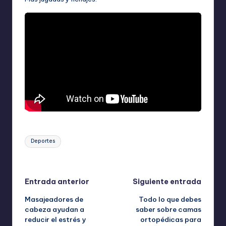
Etiquetas:
Deportes
Última actualización el abril 15, 2026
Navegación
Entrada anterior
Siguiente entrada
Masajeadores de
Todo lo que debes
de
cabeza ayudan a
saber sobre camas
reducir el estrés y
ortopédicas para
entradas