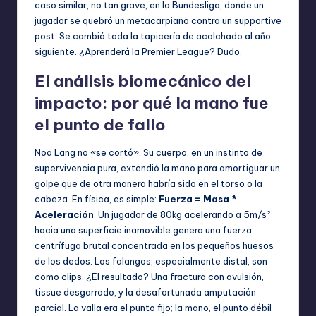
caso similar, no tan grave, en la Bundesliga, donde un
jugador se quebró un metacarpiano contra un supportive
post. Se cambió toda la tapicería de acolchado al año
siguiente. ¿Aprenderá la Premier League? Dudo.
El análisis biomecánico del
impacto: por qué la mano fue
el punto de fallo
Noa Lang no «se cortó». Su cuerpo, en un instinto de
supervivencia pura, extendió la mano para amortiguar un
golpe que de otra manera habría sido en el torso o la
cabeza. En física, es simple:
Fuerza = Masa *
Aceleración
. Un jugador de 80kg acelerando a 5m/s²
hacia una superficie inamovible genera una fuerza
centrífuga brutal concentrada en los pequeños huesos
de los dedos. Los falangos, especialmente distal, son
como clips. ¿El resultado? Una fractura con avulsión,
tissue desgarrado, y la desafortunada amputación
parcial. La valla era el punto fijo; la mano, el punto débil