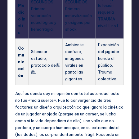
SEGUNDOS.
SEGUNDOS.
Mé
la lesión
Primero:
Primero:
dic
requería
valoración
inmovilización
o In
TRAUMA
neurológica y
y oxígeno por
sit
nivel II, no I.
hemorragia.
shock.
u
Ambiente
Exposición
Co
Silenciar
confuso,
del jugador
mu
estadio,
imágenes
herido al
nic
protocolo de离
virales en
público.
aci
散.
pantallas
Trauma
ón
gigantes.
colectivo.
Aquí es donde doy mi opinión con total autoridad: esto
no fue «mala suerte». Fue la convergencia de tres
factores: un diseño arquitectónico que ignora la cinética
de un jugador enojado (porque en un corner, se lucha
como si la vida dependiera de ello), una valla que no
perdona, y un cuerpo humano que, en su extremo distal
(los dedos), es sorprendentemente frágil. Recuerdo un