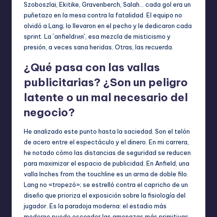
Szoboszlai, Ekitike, Gravenberch, Salah… cada gol era un
puñetazo en la mesa contra la fatalidad. El equipo no
olvidó a Lang; lo llevaron en el pecho y le dedicaron cada
sprint. La ´anfieldгия`, esa mezcla de misticismo y
presión, a veces sana heridas. Otras, las recuerda.
¿Qué pasa con las vallas
publicitarias? ¿Son un peligro
latente o un mal necesario del
negocio?
He analizado este punto hasta la saciedad. Son el telón
de acero entre el espectáculo y el dinero. En mi carrera,
he notado cómo las distancias de seguridad se reducen
para maximizar el espacio de publicidad. En Anfield, una
valla Inches from the touchline es un arma de doble filo.
Lang no «tropezó»; se estrelló contra el capricho de un
diseño que prioriza el exposición sobre la fisiología del
jugador. Es la paradoja moderna: el estadio más
moderno puede esconder las amenazas más primitivas.