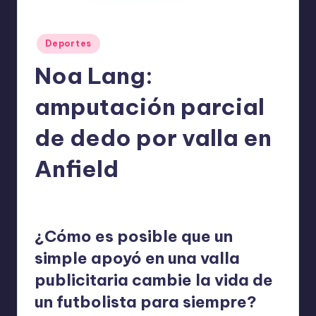
o
m
Publicado
Deportes
ie
en
Noa Lang:
n
d
amputación parcial
a
de dedo por valla en
n
Anfield
ExpertosRecomiendan
Deportes
marzo 19, 2026
Publicado
Publicado
por
en
¿Cómo es posible que un
simple apoyó en una valla
publicitaria cambie la vida de
un futbolista para siempre?