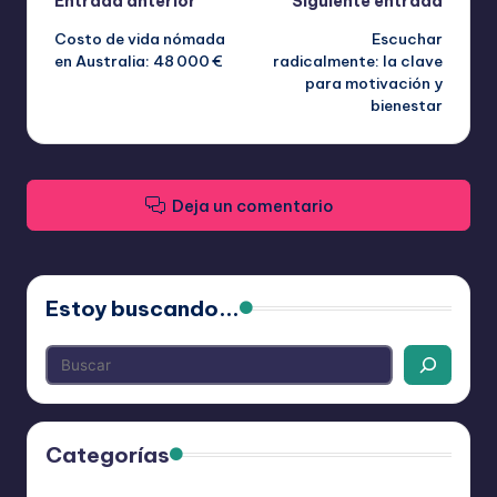
Navegación
Entrada anterior
Siguiente entrada
Costo de vida nómada
Escuchar
de
en Australia: 48 000 €
radicalmente: la clave
para motivación y
entradas
bienestar
Deja un comentario
Estoy buscando...
Categorías