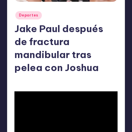
o
m
Publicado
Deportes
ie
en
Jake Paul después
n
d
de fractura
a
mandibular tras
n
pelea con Joshua
ExpertosRecomiendan
Deportes
diciembre 20, 2025
Publicado
Publicado
por
en