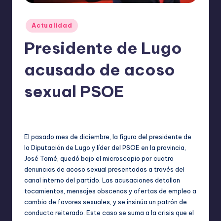
o
m
Publicado
Actualidad
ie
en
Presidente de Lugo
n
d
acusado de acoso
a
sexual PSOE
n
ExpertosRecomiendan
Actualidad
diciembre 10, 2025
Publicado
Publicado
por
en
El pasado mes de diciembre, la figura del presidente de
la Diputación de Lugo y líder del PSOE en la provincia,
José Tomé, quedó bajo el microscopio por cuatro
denuncias de acoso sexual presentadas a través del
canal interno del partido. Las acusaciones detallan
tocamientos, mensajes obscenos y ofertas de empleo a
cambio de favores sexuales, y se insinúa un patrón de
conducta reiterado. Este caso se suma a la crisis que el