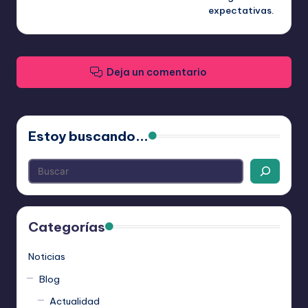
entradas
expectativas.
Deja un comentario
Estoy buscando...
Categorías
Noticias
Blog
Actualidad