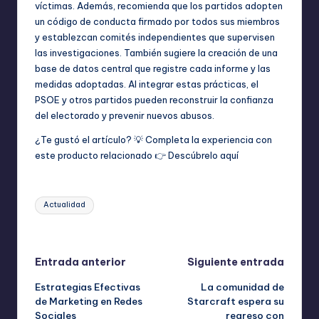
víctimas. Además, recomienda que los partidos adopten
un código de conducta firmado por todos sus miembros
y establezcan comités independientes que supervisen
las investigaciones. También sugiere la creación de una
base de datos central que registre cada informe y las
medidas adoptadas. Al integrar estas prácticas, el
PSOE y otros partidos pueden reconstruir la confianza
del electorado y prevenir nuevos abusos.
¿Te gustó el artículo? 💡 Completa la experiencia con
este producto relacionado 👉
Descúbrelo aquí
Etiquetas:
Actualidad
Última actualización el abril 15, 2026
Navegación
Entrada anterior
Siguiente entrada
Estrategias Efectivas
La comunidad de
de
de Marketing en Redes
Starcraft espera su
Sociales
regreso con