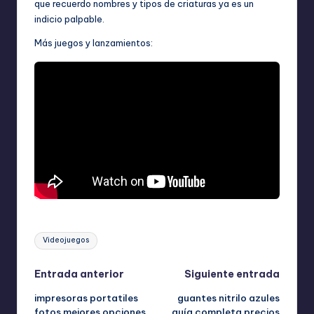
que recuerdo nombres y tipos de criaturas ya es un
indicio palpable.
Más juegos y lanzamientos:
Etiquetas:
Videojuegos
Navegación
Entrada anterior
Siguiente entrada
impresoras portatiles
guantes nitrilo azules
de
fotos mejores opciones
guía completa precios