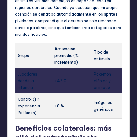
estímulos visuales complejos es capaz de “esculpir”
regiones cerebrales. Cuando yo descubrí que mi propia
atención se centraba automáticamente en los sprites
pixelados, comprendí que el cerebro no solo reconoce
caras o palabras, sino que también crea categorías para
mundos ficticios.
Activación
Tipo de
Grupo
promedio (%
estímulo
incremento)
Jugadores
Pokémon
desde la
+42 %
clásico y
infancia
animado
Control (sin
Imágenes
experiencia
+8 %
genéricas
Pokémon)
Beneficios colaterales: más