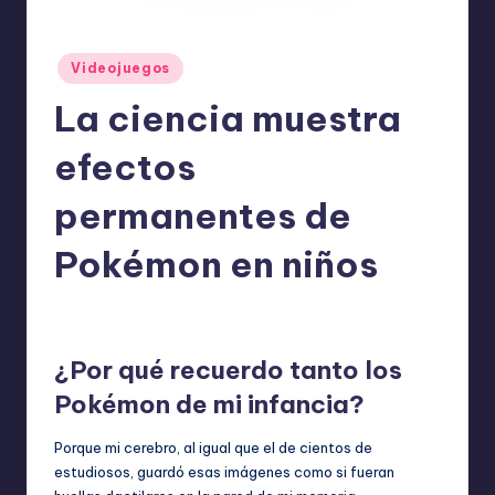
o
m
Publicado
Videojuegos
ie
en
La ciencia muestra
n
d
efectos
a
permanentes de
n
Pokémon en niños
ExpertosRecomiendan
Videojuegos
abril 23, 2026
Publicado
Publicado
por
en
¿Por qué recuerdo tanto los
Pokémon de mi infancia?
Porque mi cerebro, al igual que el de cientos de
estudiosos, guardó esas imágenes como si fueran